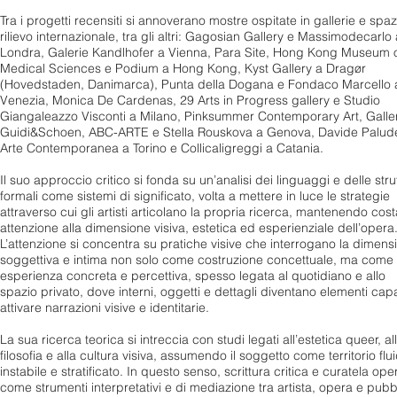
Tra i progetti recensiti si annoverano mostre ospitate in gallerie e spaz
rilievo internazionale, tra gli altri: Gagosian Gallery e Massimodecarlo 
Londra, Galerie Kandlhofer a Vienna, Para Site, Hong Kong Museum 
Medical Sciences e Podium a Hong Kong, Kyst Gallery a Dragør
(Hovedstaden, Danimarca), Punta della Dogana e Fondaco Marcello 
Venezia, Monica De Cardenas, 29 Arts in Progress gallery e Studio
Giangaleazzo Visconti a Milano, Pinksummer Contemporary Art, Galle
Guidi&Schoen, ABC-ARTE e Stella Rouskova a Genova, Davide Palude
Arte Contemporanea a Torino e Collicaligreggi a Catania.
Il suo approccio critico si fonda su un’analisi dei linguaggi e delle stru
formali come sistemi di significato, volta a mettere in luce le strategie
attraverso cui gli artisti articolano la propria ricerca, mantenendo cos
attenzione alla dimensione visiva, estetica ed esperienziale dell’opera
L’attenzione si concentra su pratiche visive che interrogano la dimens
soggettiva e intima non solo come costruzione concettuale, ma come
esperienza concreta e percettiva, spesso legata al quotidiano e allo
spazio privato, dove interni, oggetti e dettagli diventano elementi capa
attivare narrazioni visive e identitarie.
La sua ricerca teorica si intreccia con studi legati all’estetica queer, al
filosofia e alla cultura visiva, assumendo il soggetto come territorio flu
instabile e stratificato. In questo senso, scrittura critica e curatela op
come strumenti interpretativi e di mediazione tra artista, opera e pubb