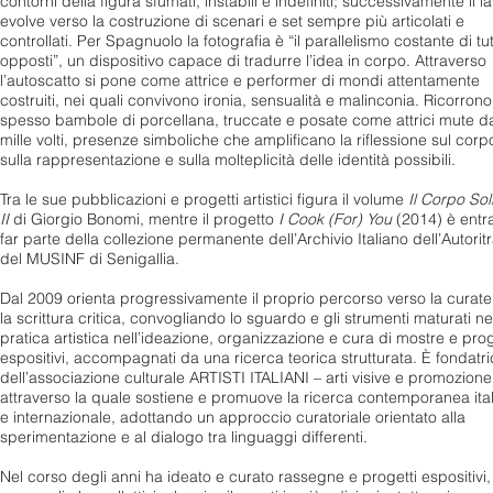
contorni della figura sfumati, instabili e indefiniti; successivamente il l
evolve verso la costruzione di scenari e set sempre più articolati e
controllati. Per Spagnuolo la fotografia è “il parallelismo costante di tutt
opposti”, un dispositivo capace di tradurre l’idea in corpo. Attraverso
l’autoscatto si pone come attrice e performer di mondi attentamente
costruiti, nei quali convivono ironia, sensualità e malinconia. Ricorrono
spesso bambole di porcellana, truccate e posate come attrici mute d
mille volti, presenze simboliche che amplificano la riflessione sul corp
sulla rappresentazione e sulla molteplicità delle identità possibili.
Tra le sue pubblicazioni e progetti artistici figura il volume
Il Corpo Soli
II
di Giorgio Bonomi, mentre il progetto
I Cook (For) You
(2014) è entr
far parte della collezione permanente dell’Archivio Italiano dell’Autoritr
del MUSINF di Senigallia.
Dal 2009 orienta progressivamente il proprio percorso verso la curate
la scrittura critica, convogliando lo sguardo e gli strumenti maturati ne
pratica artistica nell’ideazione, organizzazione e cura di mostre e prog
espositivi, accompagnati da una ricerca teorica strutturata. È fondatr
dell’associazione culturale ARTISTI ITALIANI – arti visive e promozione
attraverso la quale sostiene e promuove la ricerca contemporanea ita
e internazionale, adottando un approccio curatoriale orientato alla
sperimentazione e al dialogo tra linguaggi differenti.
Nel corso degli anni ha ideato e curato rassegne e progetti espositivi,