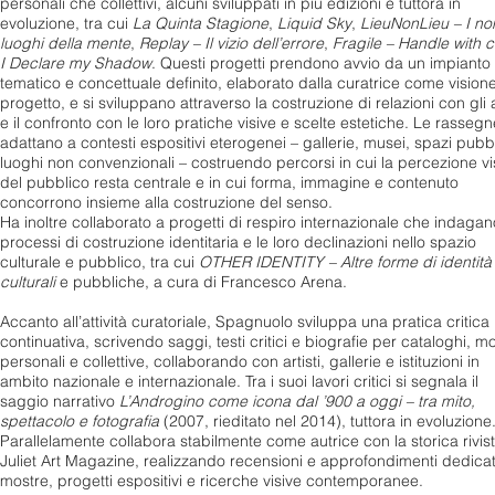
personali che collettivi, alcuni sviluppati in più edizioni e tuttora in
evoluzione, tra cui
La Quinta Stagione
,
Liquid Sky
,
LieuNonLieu – I no
luoghi della mente
,
Replay – Il vizio dell’errore
,
Fragile – Handle with 
I Declare my Shadow
. Questi progetti prendono avvio da un impianto
tematico e concettuale definito, elaborato dalla curatrice come visione
progetto, e si sviluppano attraverso la costruzione di relazioni con gli a
e il confronto con le loro pratiche visive e scelte estetiche. Le rassegn
adattano a contesti espositivi eterogenei – gallerie, musei, spazi pubbl
luoghi non convenzionali – costruendo percorsi in cui la percezione vi
del pubblico resta centrale e in cui forma, immagine e contenuto
concorrono insieme alla costruzione del senso.
Ha inoltre collaborato a progetti di respiro internazionale che indagan
processi di costruzione identitaria e le loro declinazioni nello spazio
culturale e pubblico, tra cui
OTHER IDENTITY – Altre forme di identità
culturali
e pubbliche, a cura di Francesco Arena.
Accanto all’attività curatoriale, Spagnuolo sviluppa una pratica critica
continuativa, scrivendo saggi, testi critici e biografie per cataloghi, m
personali e collettive, collaborando con artisti, gallerie e istituzioni in
ambito nazionale e internazionale. Tra i suoi lavori critici si segnala il
saggio narrativo
L’Androgino come icona dal ’900 a oggi – tra mito,
spettacolo e fotografia
(2007, rieditato nel 2014), tuttora in evoluzione
Parallelamente collabora stabilmente come autrice con la storica rivis
Juliet Art Magazine, realizzando recensioni e approfondimenti dedicat
mostre, progetti espositivi e ricerche visive contemporanee.